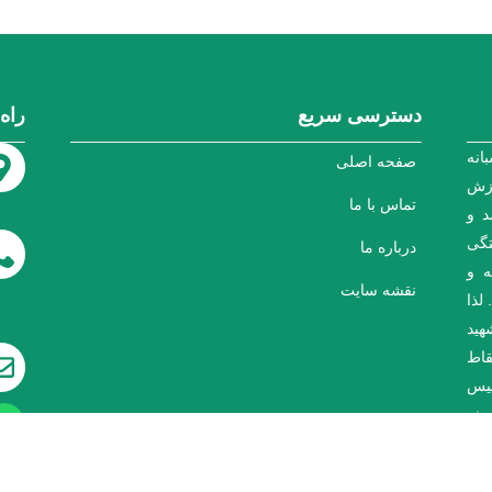
دسترسی سریع
راه
انه
صفحه اصلی
وزش
تماس با ما
د و
تگی
درباره ما
ه و
نقشه سایت
لذا
هید
قاط
سیس
ترش
صلی
ازی